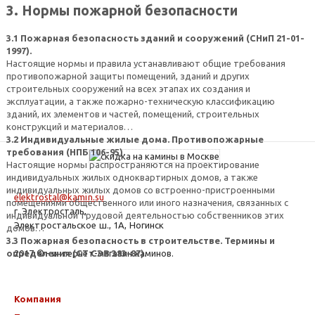
3. Нормы пожарной безопасности
3.1 Пожарная безопасность зданий и сооружений (СНиП 21-01-
1997).
Настоящие нормы и правила устанавливают общие требования
противопожарной защиты помещений, зданий и других
строительных сооружений на всех этапах их создания и
эксплуатации, а также пожарно-техническую классификацию
зданий, их элементов и частей, помещений, строительных
конструкций и материалов…
3.2 Индивидуальные жилые дома. Противопожарные
требования (НПБ 106-95).
Настоящие нормы распространяются на проектирование
индивидуальных жилых одноквартирных домов, а также
индивидуальных жилых домов со встроенно-пристроенными
elektrostal@kamin.su
помещениями общественного или иного назначения, связанных с
г. Электросталь,
индивидуальной трудовой деятельностью собственников этих
Электростальское ш., 1А, Ногинск
домов…
3.3 Пожарная безопасность в строительстве. Термины и
определения (СТ СЭВ 383-87).
2017 © - интернет-магазин каминов.
Компания