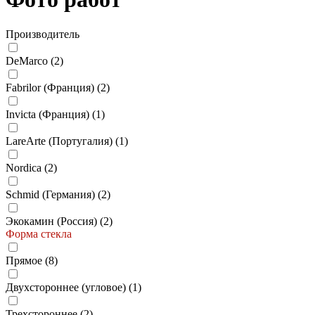
Производитель
DeMarco (
2
)
Fabrilor (Франция) (
2
)
Invicta (Франция) (
1
)
LareArte (Португалия) (
1
)
Nordica (
2
)
Schmid (Германия) (
2
)
Экокамин (Россия) (
2
)
Форма стекла
Прямое (
8
)
Двухстороннее (угловое) (
1
)
Трехстороннее (
2
)