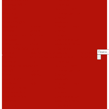
Invicta
Kaw-met
Помощь
M-design
MCZ
Покупка
Piazzetta
Вопрос-ответ
Romotop
Производители
RoodLine
Статьи о
Schmid
Seguin
каминах
Spartherm
Услуги
Статьи о печах
Tarnava
Услуги
Статьи о
Technical
Totem
Монтаж
топках
Экокамин
под
Декоративные
Облицовки
ключ
камины
Статьи
ABX
Bella Italia
Наши
о барбекю
Camina
работы
Акции
Обзоры
Контакты
Diffusion
Монтаж
Акции
дымоходов
Контакты
LareArte
под
Покупка
Madeira
Piazzetta
ключ
Вопрос-ответ
Sunhill
Наши
Производители
Печи
работы
Статьи о
ABX
Dovre
Фото
каминах
EcoStove
работ
Статьи о печах
Hergom
Invicta
Статьи о
Jotul
Kaw-Met
топках
Keddy
Nordica
Декоративные
Piazzetta
камины
Статьи
Romotop
о барбекю