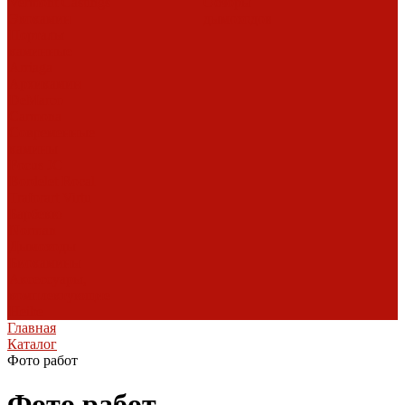
Vermont Castings
Обзоры
Экокамин
дымоходов
Порталы
каминные
Arriaga
Архикамин
DeMarco
Carmona
Современные
камины
Focus
JC
Bordelet
Rocal
Traforart
Virtu
Барбекю
Norman
Дымоходы
Биокамины
Аксессуары,
комплектующие
Heibe
Главная
Каталог
Фото работ
Фото работ