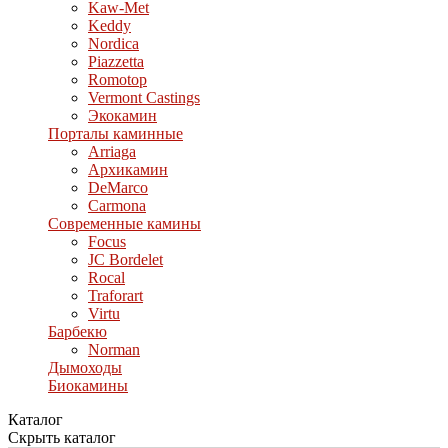
Kaw-Met
Keddy
Nordica
Piazzetta
Romotop
Vermont Castings
Экокамин
Порталы каминные
Arriaga
Архикамин
DeMarco
Carmona
Современные камины
Focus
JC Bordelet
Rocal
Traforart
Virtu
Барбекю
Norman
Дымоходы
Биокамины
Каталог
Скрыть каталог