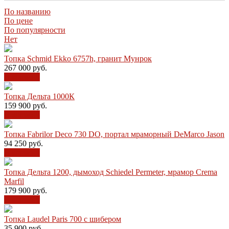
По названию
По цене
По популярности
Нет
Топка Schmid Ekko 6757h, гранит Мунрок
267 000
руб.
В корзину
Топка Дельта 1000К
159 900
руб.
В корзину
Топка Fabrilor Deco 730 DO, портал мраморный DeMarco Jason
94 250
руб.
В корзину
Топка Дельта 1200, дымоход Schiedel Permeter, мрамор Crema
Marfil
179 900
руб.
В корзину
Топка Laudel Paris 700 с шибером
35 900
руб.