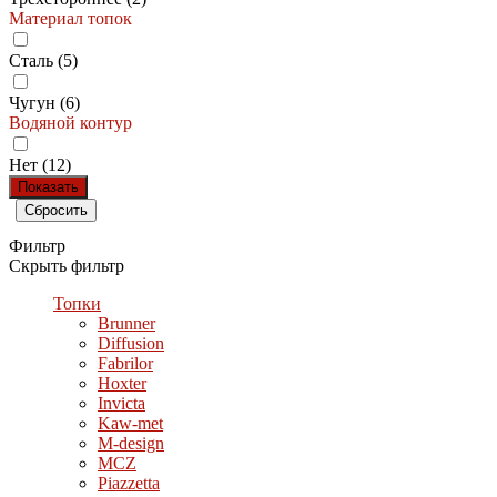
Материал топок
Сталь (
5
)
Чугун (
6
)
Водяной контур
Нет (
12
)
Фильтр
Скрыть фильтр
Топки
Brunner
Diffusion
Fabrilor
Hoxter
Invicta
Kaw-met
M-design
MCZ
Piazzetta