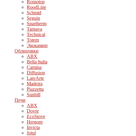
Romotop
RoodLine
Schmid
Seguin
Spartherm
Tarnava
Technical
Totem
Экокамин
Облицовки
ABX
Bella Italia
Camina
Diffusion
LareArte
Madeira
Piazzetta
Sunhill
Печи
ABX
Dovre
EcoStove
Hergom
Invicta
Jotul