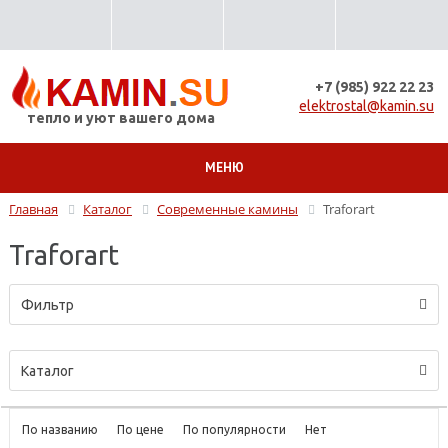
+7 (985) 922 22 23
elektrostal@kamin.su
тепло и уют вашего дома
МЕНЮ
Главная
Каталог
Современные камины
Traforart
Traforart
Фильтр
Каталог
По названию
По цене
По популярности
Нет