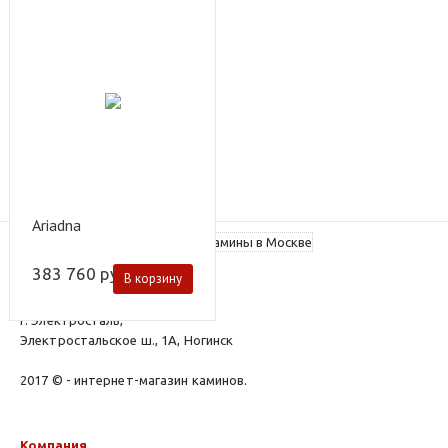
Ariadna
383 760
руб.
В корзину
elektrostal@kamin.su
г. Электросталь,
Электростальское ш., 1А, Ногинск
2017 © - интернет-магазин каминов.
Компания