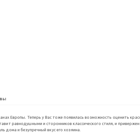
вы
ранах Европы. Теперь у Вас тоже появилась возможность оценить кра
тавит равнодушными и сторонников классического стиля, и привержен
ь дома и безупречный вкус его хозяина.