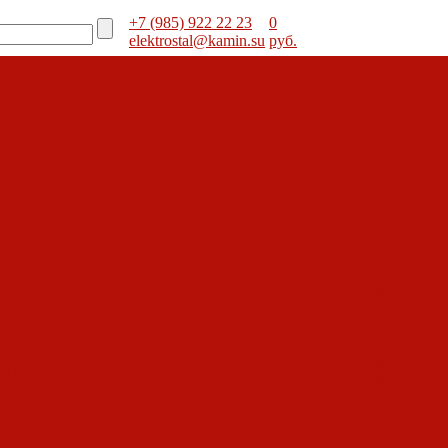
+7 (985) 922 22 23
0
elektrostal@kamin.su
руб.
Помощь
Помощь
Покупка
Вопрос-ответ
Производители
Статьи о кам
Статьи о печах
Статьи о топк
Декоративные камины
Статьи
оты
Акции
Акции
барбекю
Обзоры дымоходов
оты
Покупка
Вопрос-ответ
Производители
Статьи о кам
Статьи о печах
Статьи о топк
Декоративные камины
Статьи