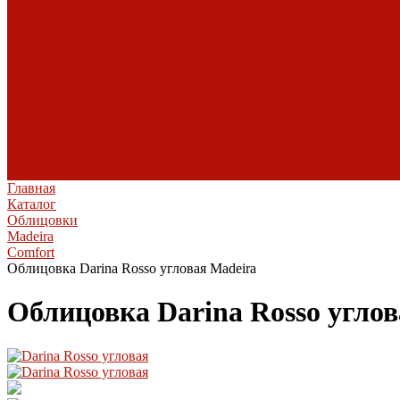
Arriaga
Архикамин
DeMarco
Carmona
Современные камины
Focus
JC Bordelet
Rocal
Traforart
Virtu
Барбекю
Norman
Дымоходы
Биокамины
Аксессуары, комплектующие
Heibe
Главная
Каталог
Облицовки
Madeira
Comfort
Облицовка Darina Rosso угловая Madeira
Облицовка Darina Rosso углов