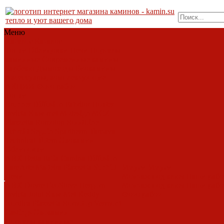
тепло и уют вашего дома
Меню
Каталог
Каталог
Топки
Облицовки
Печи
Порталы
каминные
Современные камины
Барбекю
Дымоходы
Биокамины
Аксессуары, комплектующие
АКЦИИ
Фото работ
Топки
Brunner
Diffusion
Fabrilor
Hoxter
Invicta
Kaw-met
M-design
MCZ
Piazzetta
Romotop
RoodLine
Schmid
Seguin
Spartherm
Tarnava
Technical
Totem
Экокамин
Облицовки
ABX
Bella Italia
Camina
Diffusion
LareArte
Madeira
Piazzetta
Sunhill
Услуги
Услуги
Печи
Монтаж под ключ
Наши раб
ABX
Dovre
EcoStove
Hergom
Монтаж под ключ
Наши раб
Invicta
Jotul
Kaw-Met
Keddy
Фото работ
Nordica
Piazzetta
Romotop
Vermont
Castings
Экокамин
Порталы каминные