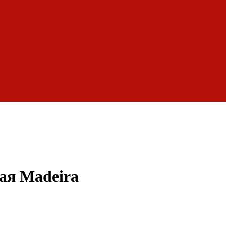
барбекю
Обзоры дымоходов
ая Madeira