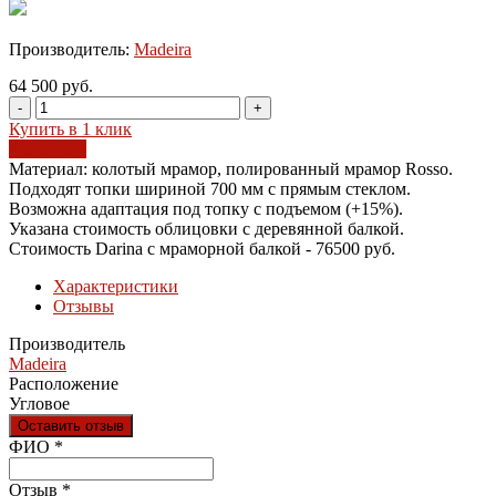
Производитель:
Madeira
64 500 руб.
-
+
Купить в 1 клик
В корзину
Материал: колотый мрамор, полированный мрамор Rosso.
Подходят топки шириной 700 мм с прямым стеклом.
Возможна адаптация под топку с подъемом (+15%).
Указана стоимость облицовки с деревянной балкой.
Стоимость Darina с мраморной балкой - 76500 руб.
Характеристики
Отзывы
Производитель
Madeira
Расположение
Угловое
Оставить отзыв
Ваш отзыв был отправлен!
ФИО
*
Отзыв
*