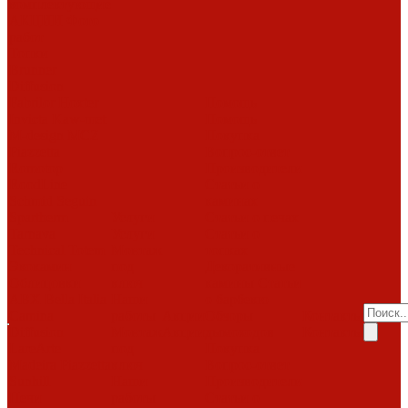
комплектующие
АКЦИИ
Фото
работ
Топки
Brunner
Diffusion
Fabrilor
Hoxter
Помощь
Invicta
Kaw-met
Помощь
M-design
MCZ
Покупка
Piazzetta
Вопрос-ответ
Romotop
Производители
RoodLine
Статьи о
Schmid
Seguin
каминах
Spartherm
Услуги
Статьи о печах
Tarnava
Услуги
Статьи о
Technical
Totem
Монтаж
топках
Экокамин
под
Декоративные
Облицовки
ключ
камины
Статьи
ABX
Bella Italia
Наши
о барбекю
Camina
работы
Акции
Обзоры
Контакты
Diffusion
Монтаж
Акции
дымоходов
Контакты
LareArte
под
Покупка
Madeira
Piazzetta
ключ
Вопрос-ответ
Sunhill
Наши
Производители
Печи
работы
Статьи о