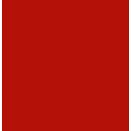
ABX
Dovre
Фото
каминах
EcoStove
работ
Статьи о печах
Hergom
Invicta
Статьи о
Jotul
Kaw-Met
топках
Keddy
Nordica
Декоративные
Piazzetta
камины
Статьи
Romotop
о барбекю
Vermont Castings
Обзоры
Экокамин
дымоходов
Порталы
каминные
Arriaga
Архикамин
DeMarco
Carmona
Современные
камины
Focus
JC
Bordelet
Rocal
Traforart
Virtu
Барбекю
Norman
Дымоходы
Биокамины
Аксессуары,