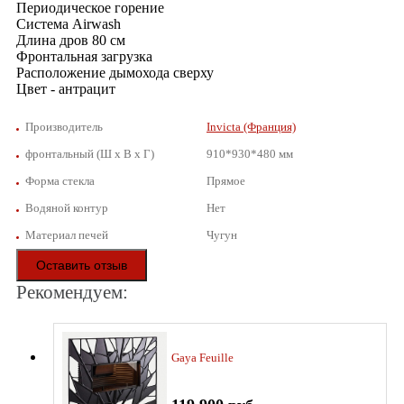
Периодическое горение
Система Airwash
Длина дров 80 cм
Фронтальная загрузка
Расположение дымохода сверху
Цвет - антрацит
Производитель
Invicta (Франция)
фронтальный (Ш х В х Г)
910*930*480 мм
Форма стекла
Прямое
Водяной контур
Нет
Материал печей
Чугун
Оставить отзыв
Рекомендуем:
Gaya Feuille