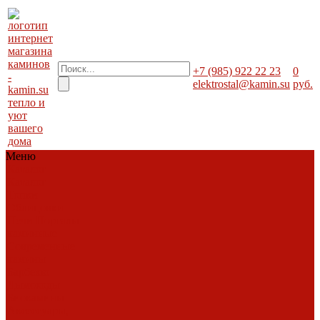
+7 (985) 922 22 23
0
elektrostal@kamin.su
руб.
тепло и
уют
вашего
дома
Меню
Каталог
Каталог
Топки
Облицовки
Печи
Порталы
каминные
Современные
камины
Барбекю
Дымоходы
Биокамины
Аксессуары,