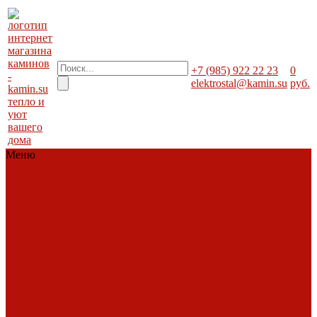
+7 (985) 922 22 23
0
elektrostal@kamin.su
руб.
тепло и
уют
вашего
дома
Меню
Каталог
Каталог
Топки
Облицовки
Печи
Порталы
каминные
Современные
камины
Барбекю
Дымоходы
Биокамины
Аксессуары,