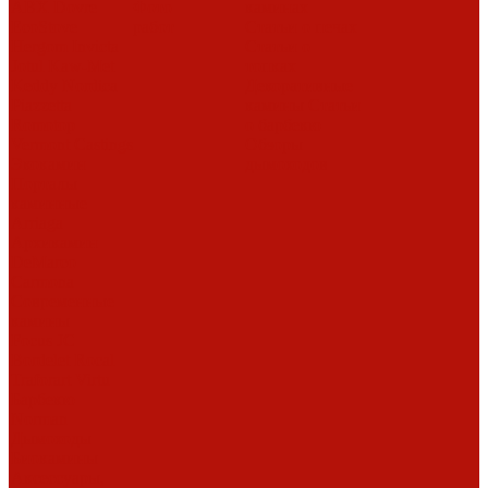
ABX
Dovre
Фото
каминах
EcoStove
работ
Статьи о печах
Hergom
Invicta
Статьи о
Jotul
Kaw-Met
топках
Keddy
Nordica
Декоративные
Piazzetta
камины
Статьи
Romotop
о барбекю
Vermont Castings
Обзоры
Экокамин
дымоходов
Порталы
каминные
Arriaga
Архикамин
DeMarco
Carmona
Современные
камины
Focus
JC
Bordelet
Rocal
Traforart
Virtu
Барбекю
Norman
Дымоходы
Биокамины
Аксессуары,