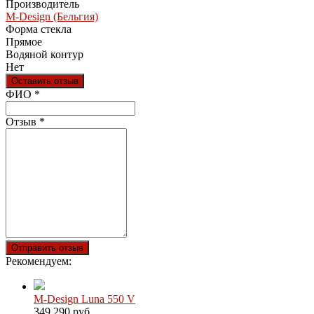
Производитель
M-Design (Бельгия)
Форма стекла
Прямое
Водяной контур
Нет
Оставить отзыв
Ваш отзыв был отправлен!
ФИО
*
Отзыв
*
Отправить отзыв
Рекомендуем:
M-Design Luna 550 V
349 290 руб.