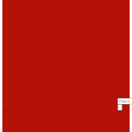
комплектующие
АКЦИИ
Фото
работ
Топки
Brunner
Diffusion
Fabrilor
Hoxter
Помощь
Invicta
Kaw-met
Помощь
M-design
MCZ
Покупка
Piazzetta
Вопрос-ответ
Romotop
Производители
RoodLine
Статьи о
Schmid
Seguin
каминах
Spartherm
Услуги
Статьи о печах
Tarnava
Услуги
Статьи о
Technical
Totem
Монтаж
топках
Экокамин
под
Декоративные
Облицовки
ключ
камины
Статьи
ABX
Bella Italia
Наши
о барбекю
Camina
работы
Акции
Обзоры
Контакты
Diffusion
Монтаж
Акции
дымоходов
Контакты
LareArte
под
Покупка
Madeira
Piazzetta
ключ
Вопрос-ответ
Sunhill
Наши
Производители
Печи
работы
Статьи о