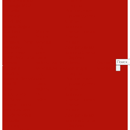
Invicta
Kaw-met
Помощь
M-design
MCZ
Покупка
Piazzetta
Вопрос-ответ
Romotop
Производители
RoodLine
Статьи о
Schmid
Seguin
каминах
Spartherm
Услуги
Статьи о печах
Tarnava
Услуги
Статьи о
Technical
Totem
Монтаж
топках
Экокамин
под
Декоративные
Облицовки
ключ
камины
Статьи
ABX
Bella Italia
Наши
о барбекю
Camina
работы
Акции
Обзоры
Контакты
Diffusion
Монтаж
Акции
дымоходов
Контакты
LareArte
под
Покупка
Madeira
Piazzetta
ключ
Вопрос-ответ
Sunhill
Наши
Производители
Печи
работы
Статьи о
ABX
Dovre
Фото
каминах
EcoStove
работ
Статьи о печах
Hergom
Invicta
Статьи о
Jotul
Kaw-Met
топках
Keddy
Nordica
Декоративные
Piazzetta
камины
Статьи
Romotop
о барбекю