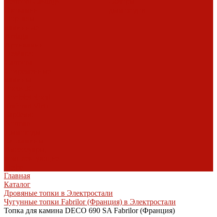
Vermont Castings
Обзоры
Экокамин
дымоходов
Порталы
каминные
Arriaga
Архикамин
DeMarco
Carmona
Современные
камины
Focus
JC
Bordelet
Rocal
Traforart
Virtu
Барбекю
Norman
Дымоходы
Биокамины
Аксессуары,
комплектующие
Heibe
Главная
Каталог
Дровяные топки в Электростали
Чугунные топки Fabrilor (Франция) в Электростали
Топка для камина DECO 690 SA Fabrilor (Франция)