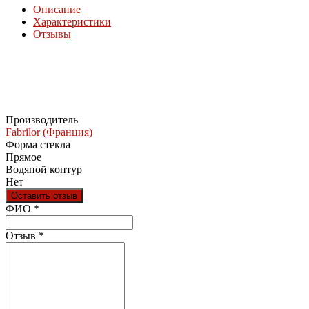
Описание
Характеристики
Отзывы
Производитель
Fabrilor (Франция)
Форма стекла
Прямое
Водяной контур
Нет
Оставить отзыв
Ваш отзыв был отправлен!
ФИО
*
Отзыв
*