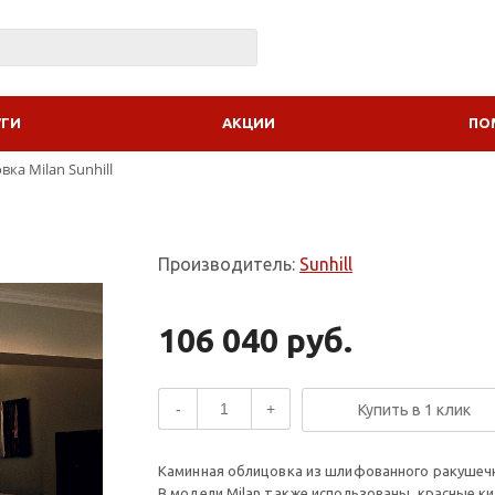
УГИ
АКЦИИ
ПО
ка Milan Sunhill
Производитель:
Sunhill
106 040 руб.
-
+
Купить в 1 клик
Каминная облицовка из шлифованного ракушечн
В модели Milan также использованы, красные кир