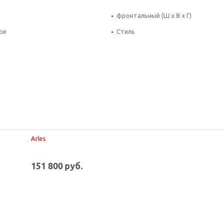
фронтальный (Ш х В х Г)
ое
Стиль
Arles
151 800 руб.