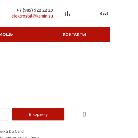
+7 (985) 922 22 23
0 руб.
elektrostal@kamin.su
МОЩЬ
КОНТАКТЫ
В корзину
ика Du Gard.
пичи, полка из бука.