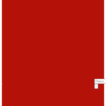
комплектующие
АКЦИИ
Фото
работ
Топки
Brunner
Diffusion
Fabrilor
Hoxter
Помощь
Invicta
Kaw-met
Помощь
M-design
MCZ
Покупка
Piazzetta
Вопрос-ответ
Romotop
Производители
RoodLine
Статьи о
Schmid
Seguin
каминах
Spartherm
Услуги
Статьи о печах
Tarnava
Услуги
Статьи о
Technical
Totem
Монтаж
топках
Экокамин
под
Декоративные
Облицовки
ключ
камины
Статьи
ABX
Bella Italia
Наши
о барбекю
Camina
работы
Акции
Обзоры
Контакты
Diffusion
Монтаж
Акции
дымоходов
Контакты
LareArte
под
Покупка
Madeira
Piazzetta
ключ
Вопрос-ответ
Sunhill
Наши
Производители
Печи
работы
Статьи о