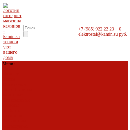
+7 (985) 922 22 23
0
elektrostal@kamin.su
руб.
тепло и
уют
вашего
дома
Меню
Каталог
Каталог
Топки
Облицовки
Печи
Порталы
каминные
Современные
камины
Барбекю
Дымоходы
Биокамины
Аксессуары,