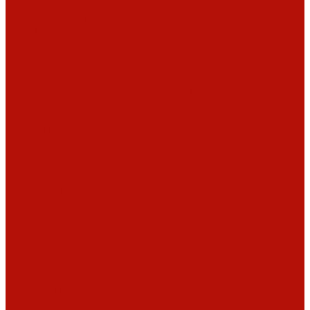
ABX
Dovre
Фото
каминах
EcoStove
работ
Статьи о печах
Hergom
Invicta
Статьи о
Jotul
Kaw-Met
топках
Keddy
Nordica
Декоративные
Piazzetta
камины
Статьи
Romotop
о барбекю
Vermont Castings
Обзоры
Экокамин
дымоходов
Порталы
каминные
Arriaga
Архикамин
DeMarco
Carmona
Современные
камины
Focus
JC
Bordelet
Rocal
Traforart
Virtu
Барбекю
Norman
Дымоходы
Биокамины
Аксессуары,