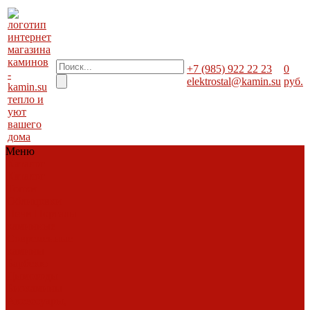
+7 (985) 922 22 23
0
elektrostal@kamin.su
руб.
тепло и
уют
вашего
дома
Меню
Каталог
Каталог
Топки
Облицовки
Печи
Порталы
каминные
Современные
камины
Барбекю
Дымоходы
Биокамины
Аксессуары,