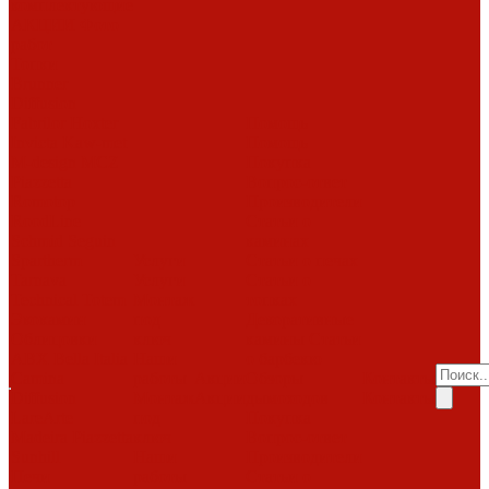
комплектующие
АКЦИИ
Фото
работ
Топки
Brunner
Diffusion
Fabrilor
Hoxter
Помощь
Invicta
Kaw-met
Помощь
M-design
MCZ
Покупка
Piazzetta
Вопрос-ответ
Romotop
Производители
RoodLine
Статьи о
Schmid
Seguin
каминах
Spartherm
Услуги
Статьи о печах
Tarnava
Услуги
Статьи о
Technical
Totem
Монтаж
топках
Экокамин
под
Декоративные
Облицовки
ключ
камины
Статьи
ABX
Bella Italia
Наши
о барбекю
Camina
работы
Акции
Обзоры
Контакты
Diffusion
Монтаж
Акции
дымоходов
Контакты
LareArte
под
Покупка
Madeira
Piazzetta
ключ
Вопрос-ответ
Sunhill
Наши
Производители
Печи
работы
Статьи о