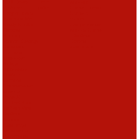
ABX
Dovre
Фото
каминах
EcoStove
работ
Статьи о печах
Hergom
Invicta
Статьи о
Jotul
Kaw-Met
топках
Keddy
Nordica
Декоративные
Piazzetta
камины
Статьи
Romotop
о барбекю
Vermont Castings
Обзоры
Экокамин
дымоходов
Порталы
каминные
Arriaga
Архикамин
DeMarco
Carmona
Современные
камины
Focus
JC
Bordelet
Rocal
Traforart
Virtu
Барбекю
Norman
Дымоходы
Биокамины
Аксессуары,