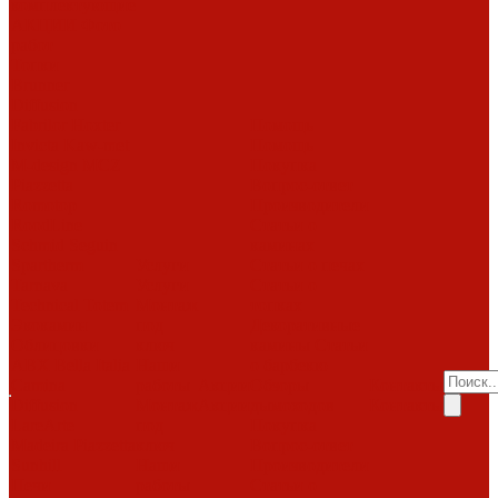
комплектующие
АКЦИИ
Фото
работ
Топки
Brunner
Diffusion
Fabrilor
Hoxter
Помощь
Invicta
Kaw-met
Помощь
M-design
MCZ
Покупка
Piazzetta
Вопрос-ответ
Romotop
Производители
RoodLine
Статьи о
Schmid
Seguin
каминах
Spartherm
Услуги
Статьи о печах
Tarnava
Услуги
Статьи о
Technical
Totem
Монтаж
топках
Экокамин
под
Декоративные
Облицовки
ключ
камины
Статьи
ABX
Bella Italia
Наши
о барбекю
Camina
работы
Акции
Обзоры
Контакты
Diffusion
Монтаж
Акции
дымоходов
Контакты
LareArte
под
Покупка
Madeira
Piazzetta
ключ
Вопрос-ответ
Sunhill
Наши
Производители
Печи
работы
Статьи о