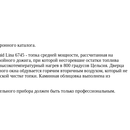
ронного каталога.
 Lina 6745 - топка средней мощности, рассчитанная на
войного дожига, при которой несгоревшие остатки топлива
ысокотемпературный нагрев в 800 градусов Цельсия. Дверца
чного окна обдувается горячим вторичным воздухом, который не
еской чистке топки. Каминная облицовка выполнена из
ительного прибора должен быть только профессиональным.