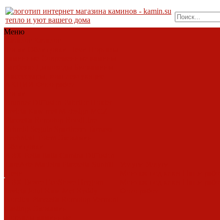
тепло и уют вашего дома
Меню
Каталог
Каталог
Топки
Облицовки
Печи
Порталы
каминные
Современные камины
Барбекю
Дымоходы
Биокамины
Аксессуары, комплектующие
АКЦИИ
Фото работ
Топки
Brunner
Diffusion
Fabrilor
Hoxter
Invicta
Kaw-met
M-design
MCZ
Piazzetta
Romotop
RoodLine
Schmid
Seguin
Spartherm
Tarnava
Technical
Totem
Экокамин
Облицовки
ABX
Bella Italia
Camina
Diffusion
LareArte
Madeira
Piazzetta
Sunhill
Услуги
Услуги
Печи
Монтаж под ключ
Наши раб
ABX
Dovre
EcoStove
Hergom
Монтаж под ключ
Наши раб
Invicta
Jotul
Kaw-Met
Keddy
Фото работ
Nordica
Piazzetta
Romotop
Vermont
Castings
Экокамин
Порталы каминные