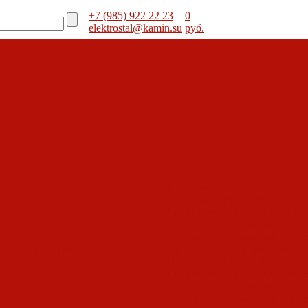
+7 (985) 922 22 23
0
elektrostal@kamin.su
руб.
Помощь
Помощь
Покупка
Вопрос-ответ
Производители
Статьи о кам
Статьи о печах
Статьи о топк
Декоративные камины
Статьи
оты
Акции
Акции
барбекю
Обзоры дымоходов
оты
Покупка
Вопрос-ответ
Производители
Статьи о кам
Статьи о печах
Статьи о топк
Декоративные камины
Статьи