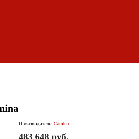
барбекю
Обзоры дымоходов
mina
Производитель:
Camina
483 648 руб.