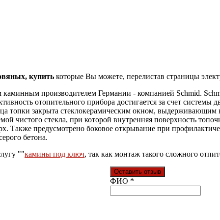
овяных, купить
которые Вы можете, перелистав страницы элект
каминным производителем Германии - компанией Schmid. Schmid
тивность отопительного прибора достигается за счет системы д
рца топки закрыта стеклокерамическим окном, выдерживающим в
емой чистого стекла, при которой внутренняя поверхность топо
верх. Также предусмотрено боковое открывание при профилактич
серого бетона.
лугу ""
камины под ключ
, так как монтаж такого сложного отп
Оставить отзыв
Ваш отзыв был отправлен!
ФИО
*