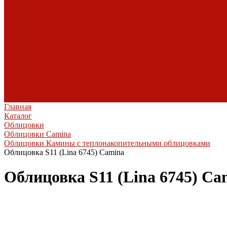
Arriaga
Архикамин
DeMarco
Carmona
Современные камины
Focus
JC Bordelet
Rocal
Traforart
Virtu
Барбекю
Norman
Дымоходы
Биокамины
Аксессуары, комплектующие
Heibe
Главная
Каталог
Облицовки
Облицовки Camina
Облицовки Камины с теплонакопительными облицовками
Облицовка S11 (Lina 6745) Camina
Облицовка S11 (Lina 6745) Ca