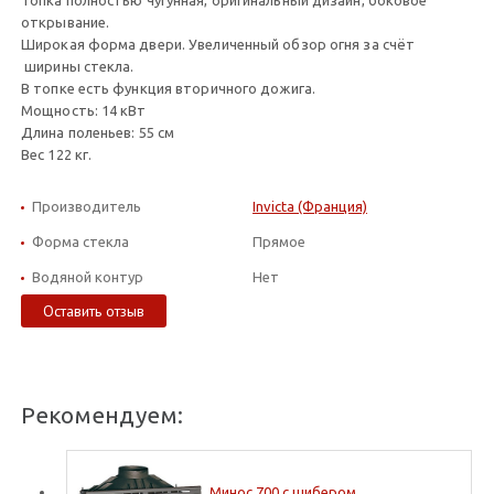
Топка полностью чугунная, оригинальный дизайн, боковое
открывание.
Широкая форма двери. Увеличенный обзор огня за счёт
ширины стекла.
В топке есть функция вторичного дожига.
Мощность: 14 кВт
Длина поленьев: 55 см
Вес 122 кг.
Производитель
Invicta (Франция)
Форма стекла
Прямое
Водяной контур
Нет
Оставить отзыв
Рекомендуем:
Минос 700 с шибером