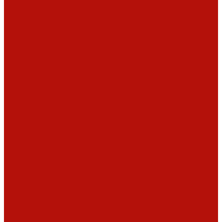
ABX
Dovre
Фото
каминах
EcoStove
работ
Статьи о печах
Hergom
Invicta
Статьи о
Jotul
Kaw-Met
топках
Keddy
Nordica
Декоративные
Piazzetta
камины
Статьи
Romotop
о барбекю
Vermont Castings
Обзоры
Экокамин
дымоходов
Порталы
каминные
Arriaga
Архикамин
DeMarco
Carmona
Современные
камины
Focus
JC
Bordelet
Rocal
Traforart
Virtu
Барбекю
Norman
Дымоходы
Биокамины
Аксессуары,