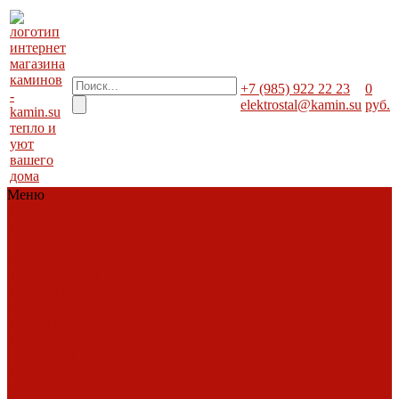
+7 (985) 922 22 23
0
elektrostal@kamin.su
руб.
тепло и
уют
вашего
дома
Меню
Каталог
Каталог
Топки
Облицовки
Печи
Порталы
каминные
Современные
камины
Барбекю
Дымоходы
Биокамины
Аксессуары,