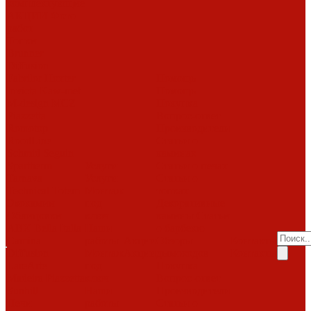
комплектующие
АКЦИИ
Фото
работ
Топки
Brunner
Diffusion
Fabrilor
Hoxter
Помощь
Invicta
Kaw-met
Помощь
M-design
MCZ
Покупка
Piazzetta
Вопрос-ответ
Romotop
Производители
RoodLine
Статьи о
Schmid
Seguin
каминах
Spartherm
Услуги
Статьи о печах
Tarnava
Услуги
Статьи о
Technical
Totem
Монтаж
топках
Экокамин
под
Декоративные
Облицовки
ключ
камины
Статьи
ABX
Bella Italia
Наши
о барбекю
Camina
работы
Акции
Обзоры
Контакты
Diffusion
Монтаж
Акции
дымоходов
Контакты
LareArte
под
Покупка
Madeira
Piazzetta
ключ
Вопрос-ответ
Sunhill
Наши
Производители
Печи
работы
Статьи о