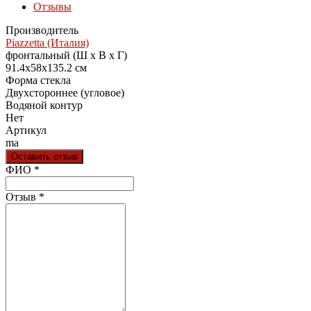
Отзывы
Производитель
Piazzetta (Италия)
фронтальный (Ш х В х Г)
91.4x58x135.2 см
Форма стекла
Двухстороннее (угловое)
Водяной контур
Нет
Артикул
ma
Оставить отзыв
Ваш отзыв был отправлен!
ФИО
*
Отзыв
*