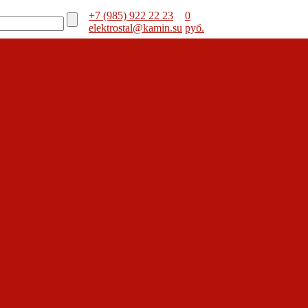
+7 (985) 922 22 23
0
elektrostal@kamin.su
руб.
Помощь
Помощь
Покупка
Вопрос-ответ
Производители
Статьи о кам
Статьи о печах
Статьи о топк
Декоративные камины
Статьи
оты
Акции
Акции
барбекю
Обзоры дымоходов
оты
Покупка
Вопрос-ответ
Производители
Статьи о кам
Статьи о печах
Статьи о топк
Декоративные камины
Статьи