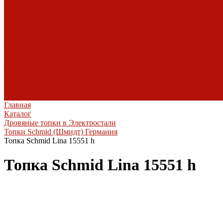
Arriaga
Архикамин
DeMarco
Carmona
Современные камины
Focus
JC Bordelet
Rocal
Traforart
Virtu
Барбекю
Norman
Дымоходы
Биокамины
Аксессуары, комплектующие
Heibe
Главная
Каталог
Дровяные топки в Электростали
Топки Schmid (Шмидт) Германия
Топка Schmid Lina 15551 h
Топка Schmid Lina 15551 h