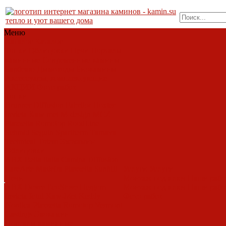
тепло и уют вашего дома
Меню
Каталог
Каталог
Топки
Облицовки
Печи
Порталы
каминные
Современные камины
Барбекю
Дымоходы
Биокамины
Аксессуары, комплектующие
АКЦИИ
Фото работ
Топки
Brunner
Diffusion
Fabrilor
Hoxter
Invicta
Kaw-met
M-design
MCZ
Piazzetta
Romotop
RoodLine
Schmid
Seguin
Spartherm
Tarnava
Technical
Totem
Экокамин
Облицовки
ABX
Bella Italia
Camina
Diffusion
LareArte
Madeira
Piazzetta
Sunhill
Услуги
Услуги
Печи
Монтаж под ключ
Наши раб
ABX
Dovre
EcoStove
Hergom
Монтаж под ключ
Наши раб
Invicta
Jotul
Kaw-Met
Keddy
Фото работ
Nordica
Piazzetta
Romotop
Vermont
Castings
Экокамин
Порталы каминные