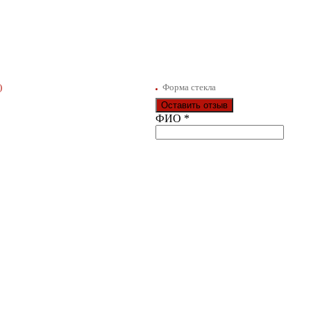
)
Форма стекла
Оставить отзыв
Ваш отзыв был отправлен!
ФИО
*