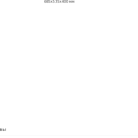
685х535х400 мм
вы