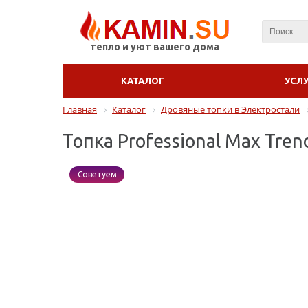
тепло и уют вашего дома
КАТАЛОГ
УСЛ
Главная
Каталог
Дровяные топки в Электростали
Топка Professional Max Tren
Советуем