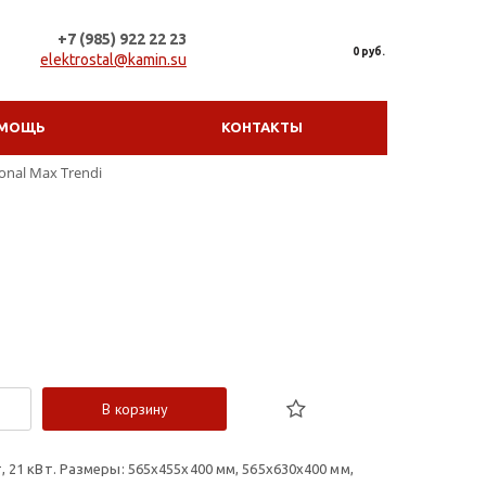
+7 (985) 922 22 23
0 руб.
elektrostal@kamin.su
МОЩЬ
КОНТАКТЫ
onal Max Trendi
В корзину
т, 21 кВт. Размеры: 565x455x400 мм, 565x630x400 мм,