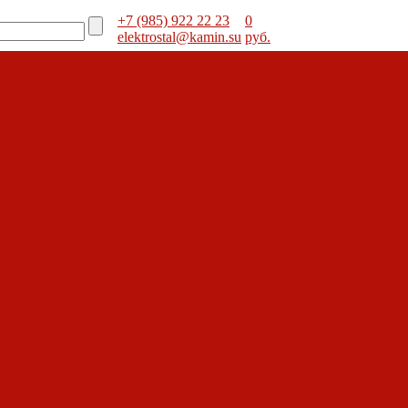
+7 (985) 922 22 23
0
elektrostal@kamin.su
руб.
Помощь
Помощь
Покупка
Вопрос-ответ
Производители
Статьи о кам
Статьи о печах
Статьи о топк
Декоративные камины
Статьи
оты
Акции
Акции
барбекю
Обзоры дымоходов
оты
Покупка
Вопрос-ответ
Производители
Статьи о кам
Статьи о печах
Статьи о топк
Декоративные камины
Статьи