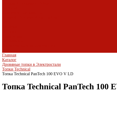
Arriaga
Архикамин
DeMarco
Carmona
Современные камины
Focus
JC Bordelet
Rocal
Traforart
Virtu
Барбекю
Norman
Дымоходы
Биокамины
Аксессуары, комплектующие
Heibe
Главная
Каталог
Дровяные топки в Электростали
Топки Technical
Топка Technical PanTech 100 EVO V LD
Топка Technical PanTech 100 