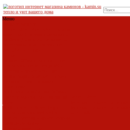
тепло и уют вашего дома
Меню
Каталог
Каталог
Топки
Облицовки
Печи
Порталы
каминные
Современные камины
Барбекю
Дымоходы
Биокамины
Аксессуары, комплектующие
АКЦИИ
Фото работ
Топки
Brunner
Diffusion
Fabrilor
Hoxter
Invicta
Kaw-met
M-design
MCZ
Piazzetta
Romotop
RoodLine
Schmid
Seguin
Spartherm
Tarnava
Technical
Totem
Экокамин
Облицовки
ABX
Bella Italia
Camina
Diffusion
LareArte
Madeira
Piazzetta
Sunhill
Услуги
Услуги
Печи
Монтаж под ключ
Наши раб
ABX
Dovre
EcoStove
Hergom
Монтаж под ключ
Наши раб
Invicta
Jotul
Kaw-Met
Keddy
Фото работ
Nordica
Piazzetta
Romotop
Vermont
Castings
Экокамин
Порталы каминные