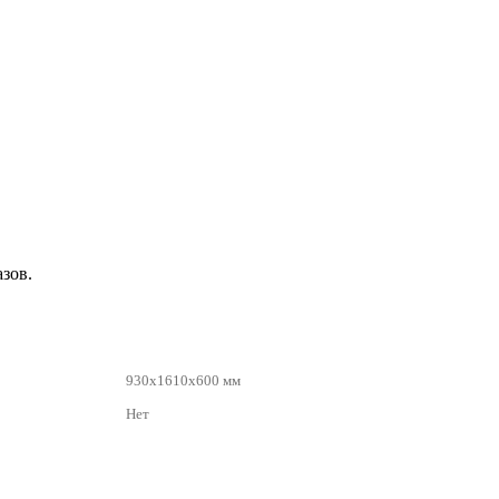
зов.
930x1610x600 мм
Нет