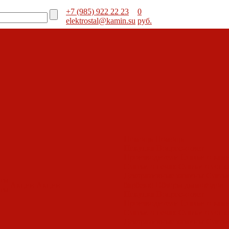
+7 (985) 922 22 23
0
elektrostal@kamin.su
руб.
Помощь
Помощь
Покупка
Вопрос-ответ
Производители
Статьи о кам
Статьи о печах
Статьи о топк
Декоративные камины
Статьи
оты
Акции
Акции
барбекю
Обзоры дымоходов
оты
Покупка
Вопрос-ответ
Производители
Статьи о кам
Статьи о печах
Статьи о топк
Декоративные камины
Статьи