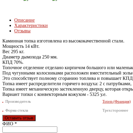
Описание
Характеристики
Отзывы
Каминная топка изготовлена из высококачественной стали.
Мощность 14 кВт.
Вес 295 кг.
Диаметр дымохода 250 мм.
КПД 70%.
Топочное отделение отделано кирпичом большого или маленько
Под чугунными колосниками расположен вместительный зольни
Это способствует полному сгоранию топлива и повышает КПД
Топка имеет распределители горячего воздуха: 2 с патрубками,
Топка имеет механическую застекленную дверцу, которая откры
Вариант топки с конвекторным кожухом - 5325 у.е.
Производитель
Totem (Франция)
Форма стекла
Трехстороннее
Оставить отзыв
Ваш отзыв был отправлен!
ФИО
*