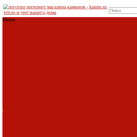
тепло и уют вашего дома
Меню
Каталог
Каталог
Топки
Облицовки
Печи
Порталы
каминные
Современные камины
Барбекю
Дымоходы
Биокамины
Аксессуары, комплектующие
АКЦИИ
Фото работ
Топки
Brunner
Diffusion
Fabrilor
Hoxter
Invicta
Kaw-met
M-design
MCZ
Piazzetta
Romotop
RoodLine
Schmid
Seguin
Spartherm
Tarnava
Technical
Totem
Экокамин
Облицовки
ABX
Bella Italia
Camina
Diffusion
LareArte
Madeira
Piazzetta
Sunhill
Услуги
Услуги
Печи
Монтаж под ключ
Наши раб
ABX
Dovre
EcoStove
Hergom
Монтаж под ключ
Наши раб
Invicta
Jotul
Kaw-Met
Keddy
Фото работ
Nordica
Piazzetta
Romotop
Vermont
Castings
Экокамин
Порталы каминные