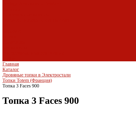
Arriaga
Архикамин
DeMarco
Carmona
Современные камины
Focus
JC Bordelet
Rocal
Traforart
Virtu
Барбекю
Norman
Дымоходы
Биокамины
Аксессуары, комплектующие
Heibe
Главная
Каталог
Дровяные топки в Электростали
Топки Totem (Франция)
Топка 3 Faces 900
Топка 3 Faces 900