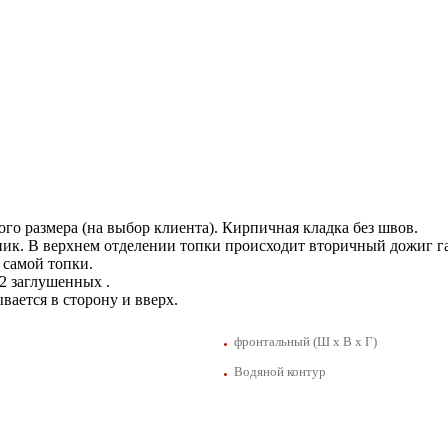
го размера (на выбор клиента). Кирпичная кладка без швов.
к. В верхнем отделении топки происходит вторичный дожиг га
 самой топки.
 2 заглушенных .
вается в сторону и вверх.
фронтальный (Ш х В х Г)
Водяной контур