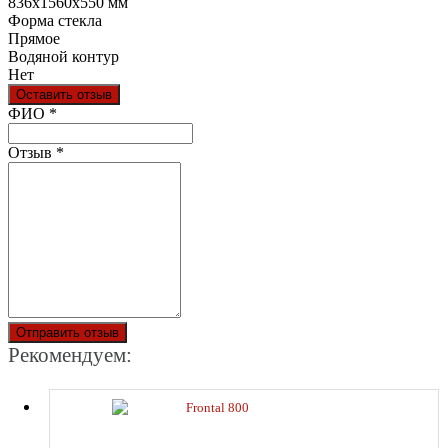
836х1560х550 мм
Форма стекла
Прямое
Водяной контур
Нет
Оставить отзыв
Ваш отзыв был отправлен!
ФИО
*
Отзыв
*
Отправить отзыв
Рекомендуем:
Frontal 800