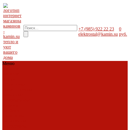
+7 (985) 922 22 23
0
elektrostal@kamin.su
руб.
тепло и
уют
вашего
дома
Меню
Каталог
Каталог
Топки
Облицовки
Печи
Порталы
каминные
Современные
камины
Барбекю
Дымоходы
Биокамины
Аксессуары,