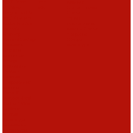
ABX
Dovre
Фото
каминах
EcoStove
работ
Статьи о печах
Hergom
Invicta
Статьи о
Jotul
Kaw-Met
топках
Keddy
Nordica
Декоративные
Piazzetta
камины
Статьи
Romotop
о барбекю
Vermont Castings
Обзоры
Экокамин
дымоходов
Порталы
каминные
Arriaga
Архикамин
DeMarco
Carmona
Современные
камины
Focus
JC
Bordelet
Rocal
Traforart
Virtu
Барбекю
Norman
Дымоходы
Биокамины
Аксессуары,