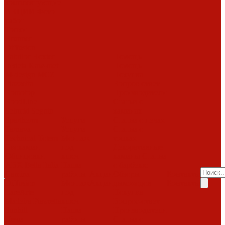
комплектующие
АКЦИИ
Фото
работ
Топки
Brunner
Diffusion
Fabrilor
Hoxter
Помощь
Invicta
Kaw-met
Помощь
M-design
MCZ
Покупка
Piazzetta
Вопрос-ответ
Romotop
Производители
RoodLine
Статьи о
Schmid
Seguin
каминах
Spartherm
Услуги
Статьи о печах
Tarnava
Услуги
Статьи о
Technical
Totem
Монтаж
топках
Экокамин
под
Декоративные
Облицовки
ключ
камины
Статьи
ABX
Bella Italia
Наши
о барбекю
Camina
работы
Акции
Обзоры
Контакты
Diffusion
Монтаж
Акции
дымоходов
Контакты
LareArte
под
Покупка
Madeira
Piazzetta
ключ
Вопрос-ответ
Sunhill
Наши
Производители
Печи
работы
Статьи о