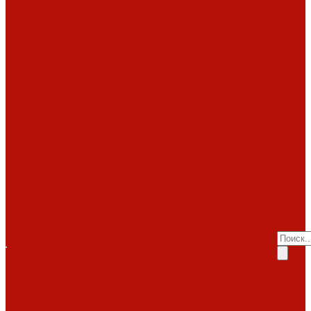
комплектующие
АКЦИИ
Фото
работ
Топки
Brunner
Diffusion
Fabrilor
Hoxter
Помощь
Invicta
Kaw-met
Помощь
M-design
MCZ
Покупка
Piazzetta
Вопрос-ответ
Romotop
Производители
RoodLine
Статьи о
Schmid
Seguin
каминах
Spartherm
Услуги
Статьи о печах
Tarnava
Услуги
Статьи о
Technical
Totem
Монтаж
топках
Экокамин
под
Декоративные
Облицовки
ключ
камины
Статьи
ABX
Bella Italia
Наши
о барбекю
Camina
работы
Акции
Обзоры
Контакты
Diffusion
Монтаж
Акции
дымоходов
Контакты
LareArte
под
Покупка
Madeira
Piazzetta
ключ
Вопрос-ответ
Sunhill
Наши
Производители
Печи
работы
Статьи о