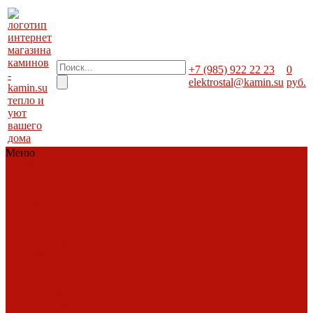
+7 (985) 922 22 23
0
elektrostal@kamin.su
руб.
тепло и
уют
вашего
дома
Меню
Каталог
Каталог
Топки
Облицовки
Печи
Порталы
каминные
Современные
камины
Барбекю
Дымоходы
Биокамины
Аксессуары,