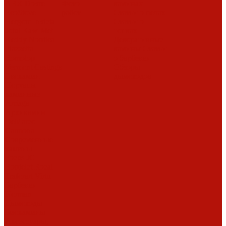
ABX
Dovre
Фото
каминах
EcoStove
работ
Статьи о печах
Hergom
Invicta
Статьи о
Jotul
Kaw-Met
топках
Keddy
Nordica
Декоративные
Piazzetta
камины
Статьи
Romotop
о барбекю
Vermont Castings
Обзоры
Экокамин
дымоходов
Порталы
каминные
Arriaga
Архикамин
DeMarco
Carmona
Современные
камины
Focus
JC
Bordelet
Rocal
Traforart
Virtu
Барбекю
Norman
Дымоходы
Биокамины
Аксессуары,