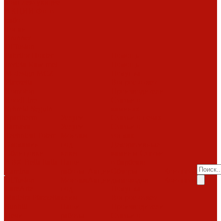
комплектующие
АКЦИИ
Фото
работ
Топки
Brunner
Diffusion
Fabrilor
Hoxter
Помощь
Invicta
Kaw-met
Помощь
M-design
MCZ
Покупка
Piazzetta
Вопрос-ответ
Romotop
Производители
RoodLine
Статьи о
Schmid
Seguin
каминах
Spartherm
Услуги
Статьи о печах
Tarnava
Услуги
Статьи о
Technical
Totem
Монтаж
топках
Экокамин
под
Декоративные
Облицовки
ключ
камины
Статьи
ABX
Bella Italia
Наши
о барбекю
Camina
работы
Акции
Обзоры
Контакты
Diffusion
Монтаж
Акции
дымоходов
Контакты
LareArte
под
Покупка
Madeira
Piazzetta
ключ
Вопрос-ответ
Sunhill
Наши
Производители
Печи
работы
Статьи о