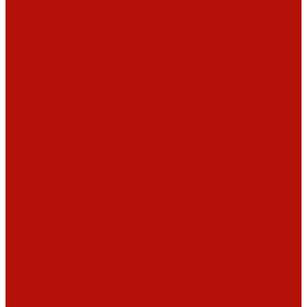
ABX
Dovre
Фото
каминах
EcoStove
работ
Статьи о печах
Hergom
Invicta
Статьи о
Jotul
Kaw-Met
топках
Keddy
Nordica
Декоративные
Piazzetta
камины
Статьи
Romotop
о барбекю
Vermont Castings
Обзоры
Экокамин
дымоходов
Порталы
каминные
Arriaga
Архикамин
DeMarco
Carmona
Современные
камины
Focus
JC
Bordelet
Rocal
Traforart
Virtu
Барбекю
Norman
Дымоходы
Биокамины
Аксессуары,