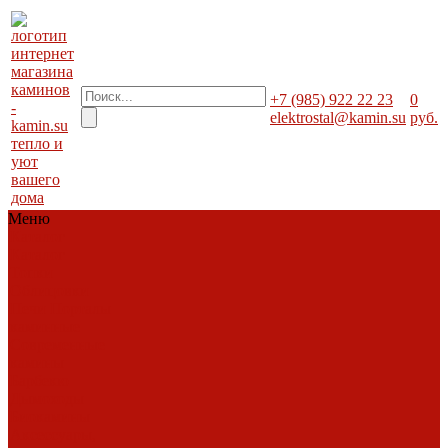
+7 (985) 922 22 23
0
elektrostal@kamin.su
руб.
тепло и
уют
вашего
дома
Меню
Каталог
Каталог
Топки
Облицовки
Печи
Порталы
каминные
Современные
камины
Барбекю
Дымоходы
Биокамины
Аксессуары,