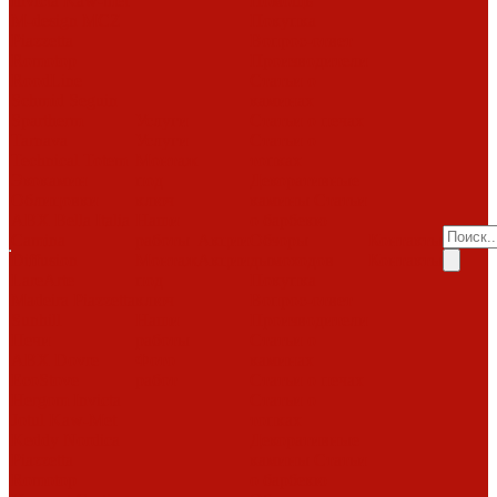
Invicta
Kaw-met
Помощь
M-design
MCZ
Покупка
Piazzetta
Вопрос-ответ
Romotop
Производители
RoodLine
Статьи о
Schmid
Seguin
каминах
Spartherm
Услуги
Статьи о печах
Tarnava
Услуги
Статьи о
Technical
Totem
Монтаж
топках
Экокамин
под
Декоративные
Облицовки
ключ
камины
Статьи
ABX
Bella Italia
Наши
о барбекю
Camina
работы
Акции
Обзоры
Контакты
Diffusion
Монтаж
Акции
дымоходов
Контакты
LareArte
под
Покупка
Madeira
Piazzetta
ключ
Вопрос-ответ
Sunhill
Наши
Производители
Печи
работы
Статьи о
ABX
Dovre
Фото
каминах
EcoStove
работ
Статьи о печах
Hergom
Invicta
Статьи о
Jotul
Kaw-Met
топках
Keddy
Nordica
Декоративные
Piazzetta
камины
Статьи
Romotop
о барбекю