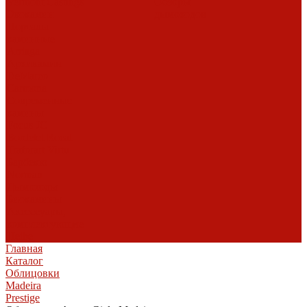
Vermont Castings
Обзоры
Экокамин
дымоходов
Порталы
каминные
Arriaga
Архикамин
DeMarco
Carmona
Современные
камины
Focus
JC
Bordelet
Rocal
Traforart
Virtu
Барбекю
Norman
Дымоходы
Биокамины
Аксессуары,
комплектующие
Heibe
Главная
Каталог
Облицовки
Madeira
Prestige