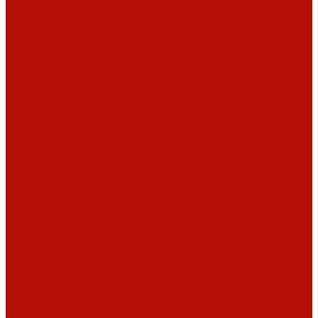
ABX
Dovre
Фото
каминах
EcoStove
работ
Статьи о печах
Hergom
Invicta
Статьи о
Jotul
Kaw-Met
топках
Keddy
Nordica
Декоративные
Piazzetta
камины
Статьи
Romotop
о барбекю
Vermont Castings
Обзоры
Экокамин
дымоходов
Порталы
каминные
Arriaga
Архикамин
DeMarco
Carmona
Современные
камины
Focus
JC
Bordelet
Rocal
Traforart
Virtu
Барбекю
Norman
Дымоходы
Биокамины
Аксессуары,