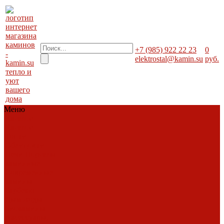
+7 (985) 922 22 23
0
elektrostal@kamin.su
руб.
тепло и
уют
вашего
дома
Меню
Каталог
Каталог
Топки
Облицовки
Печи
Порталы
каминные
Современные
камины
Барбекю
Дымоходы
Биокамины
Аксессуары,