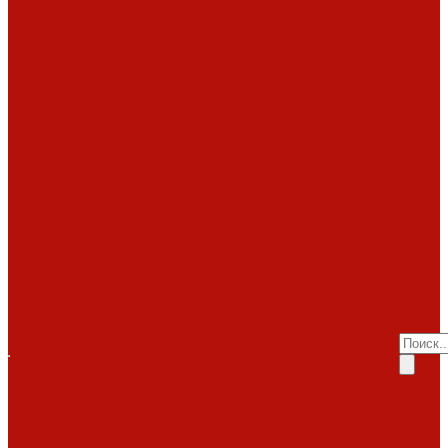
комплектующие
АКЦИИ
Фото
работ
Топки
Brunner
Diffusion
Fabrilor
Hoxter
Помощь
Invicta
Kaw-met
Помощь
M-design
MCZ
Покупка
Piazzetta
Вопрос-ответ
Romotop
Производители
RoodLine
Статьи о
Schmid
Seguin
каминах
Spartherm
Услуги
Статьи о печах
Tarnava
Услуги
Статьи о
Technical
Totem
Монтаж
топках
Экокамин
под
Декоративные
Облицовки
ключ
камины
Статьи
ABX
Bella Italia
Наши
о барбекю
Camina
работы
Акции
Обзоры
Контакты
Diffusion
Монтаж
Акции
дымоходов
Контакты
LareArte
под
Покупка
Madeira
Piazzetta
ключ
Вопрос-ответ
Sunhill
Наши
Производители
Печи
работы
Статьи о