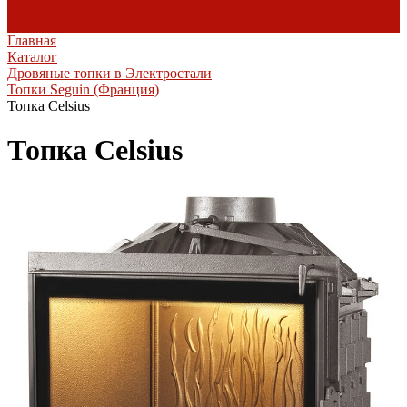
комплектующие
Heibe
Главная
Каталог
Дровяные топки в Электростали
Топки Seguin (Франция)
Топка Celsius
Топка Celsius